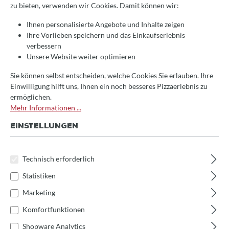
zu bieten, verwenden wir Cookies. Damit können wir:
Ihnen personalisierte Angebote und Inhalte zeigen
Ihre Vorlieben speichern und das Einkaufserlebnis
verbessern
Durchschnittliche Bewertung von 4.8 von 5
Valoriani Isolationsset für ummauerte und
Unsere Website weiter optimieren
freistehende Öfen bis 160cm
Sie können selbst entscheiden, welche Cookies Sie erlauben. Ihre
Einwilligung hilft uns, Ihnen ein noch besseres Pizzaerlebnis zu
Ab
99,00 €*
ermöglichen.
Mehr Informationen ...
EINSTELLUNGEN
Technisch erforderlich
Statistiken
Marketing
Komfortfunktionen
Shopware Analytics