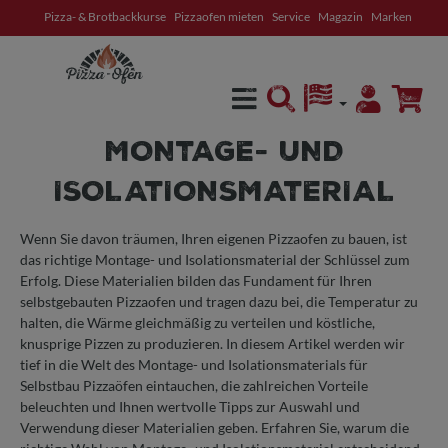
Pizza- & Brotbackkurse
Pizzaofen mieten
Service
Magazin
Marken
alt springen
MONTAGE- UND
ISOLATIONSMATERIAL
Wenn Sie davon träumen, Ihren eigenen Pizzaofen zu bauen, ist
das richtige Montage- und Isolationsmaterial der Schlüssel zum
Erfolg. Diese Materialien bilden das Fundament für Ihren
selbstgebauten Pizzaofen und tragen dazu bei, die Temperatur zu
halten, die Wärme gleichmäßig zu verteilen und köstliche,
knusprige Pizzen zu produzieren. In diesem Artikel werden wir
tief in die Welt des Montage- und Isolationsmaterials für
Selbstbau Pizzaöfen eintauchen, die zahlreichen Vorteile
beleuchten und Ihnen wertvolle Tipps zur Auswahl und
Verwendung dieser Materialien geben. Erfahren Sie, warum die