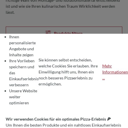
richtige Wahl von Montage- und Isolationsmaterial entscheidend
ist und wie sie Ihren kulinarischen Traum Wirklichkeit werden
lässt.
Produkte filtern
Ihnen
personalisierte
Angebote und
Inhalte zeigen
Sie können selbst entscheiden,
Ihre Vorlieben
welche Cookies Sie erlauben. Ihre
Mehr
speichern und
Einwilligung hilft uns, Ihnen ein
Informationen
das
COOKIE-VOREINSTELLUNGEN
Wir verwenden Cookies für ein optimales Pizza-Erlebnis 🍕
noch besseres Pizzaerlebnis zu
...
Einkaufserlebnis
Um Ihnen die besten Produkte und ein nahtloses Einkaufserlebnis zu bie
ermöglichen.
verbessern
Unsere Website
weiter
optimieren
Wir verwenden Cookies für ein optimales Pizza-Erlebnis 🍕
Um Ihnen die besten Produkte und ein nahtloses Einkaufserlebnis