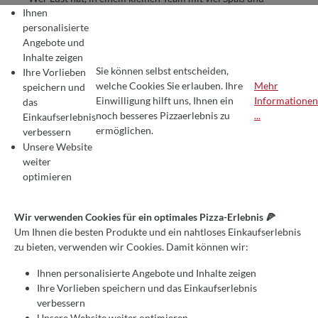
Ihnen
Engagement zu arbeiten, ist bei uns richtig! Wir freuen uns
personalisierte
auf Sie!
Angebote und
Inhalte zeigen
ALLROUND-HANDWERKER
Sie können selbst entscheiden,
Ihre Vorlieben
welche Cookies Sie erlauben. Ihre
Mehr
speichern und
(M/W/D) FÜR MONTAGE,
Einwilligung hilft uns, Ihnen ein
Informationen
das
COOKIE-VOREINSTELLUNGEN
Wir verwenden Cookies für ein optimales Pizza-Erlebnis 🍕
noch besseres Pizzaerlebnis zu
...
Einkaufserlebnis
SERVICE &
Um Ihnen die besten Produkte und ein nahtloses Einkaufserlebnis zu bie
ermöglichen.
verbessern
LAGERUNTERSTÜTZUNG
Unsere Website
weiter
Italienisches Lebensgefühl trifft Handwerk – werde Teil
optimieren
unseres Teams!
Wir verwenden Cookies für ein optimales Pizza-Erlebnis 🍕
Wir sind seit Jahrzehnten eine der führenden Adressen für
Um Ihnen die besten Produkte und ein nahtloses Einkaufserlebnis
Pizzaöfen und Zubehör in der Gastronomie und für private
zu bieten, verwenden wir Cookies. Damit können wir:
Kunden
. Als exklusiver Partner der
bekanntesten
italienischen Marken
liefern wir Öfen in Spitzenrestaurants
Ihnen personalisierte Angebote und Inhalte zeigen
und Pizzerien, bauen sie auf und sorgen für den laufenden
Ihre Vorlieben speichern und das Einkaufserlebnis
Service.
verbessern
Unsere Website weiter optimieren