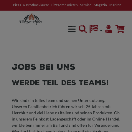
Pizza- & Brotbackkurse
Pizzaofen mieten
Service
Magazin
Marken
alt springen
JOBS BEI UNS
WERDE TEIL DES TEAMS!
Wir sind ein tolles Team und suchen Unterstützung.
Unseren Familienbetrieb führen wir seit 25 Jahren mit
Herzblut und viel Liebe zu Italien und seinen Produkten. Ob
in unserem Feinkost-Ladengeschäft oder im Online-Handel,
wir bleiben immer am Ball und sind offen für Veränderung.
Wer Lust hat, in einem kleinen Team mit viel Spaß und