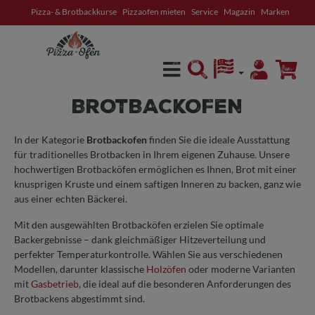
Pizza- & Brotbackkurse
Pizzaofen mieten
Service
Magazin
Marken
alt springen
BROTBACKOFEN
In der Kategorie
Brotbackofen
finden Sie die ideale Ausstattung
für traditionelles Brotbacken in Ihrem eigenen Zuhause. Unsere
hochwertigen Brotbacköfen ermöglichen es Ihnen, Brot mit einer
knusprigen Kruste und einem saftigen Inneren zu backen, ganz wie
aus einer echten Bäckerei.
Mit den ausgewählten Brotbacköfen erzielen Sie optimale
Backergebnisse – dank gleichmäßiger Hitzeverteilung und
perfekter Temperaturkontrolle. Wählen Sie aus verschiedenen
Modellen, darunter klassische
Holzöfen
oder moderne Varianten
mit
Gasbetrieb
, die ideal auf die besonderen Anforderungen des
Brotbackens abgestimmt sind.