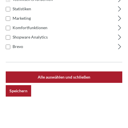
Statistiken
Marketing
Komfortfunktionen
Durchschnittliche Bewertung von 4.8 von 5
Pizzaofen Bausatz Valoriani FVR mit
Shopware Analytics
Rauchanschluss, Ziegelbogen und
Isolationsset
Brevo
Ab
1.390,00 €*
Alle auswählen und schließen
Speichern