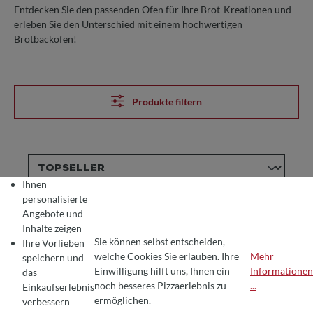
Entdecken Sie den passenden Ofen für Ihre Brot-Kreationen und
erleben Sie den Unterschied mit einem hochwertigen
Brotbackofen!
Produkte filtern
Ihnen
personalisierte
Angebote und
Inhalte zeigen
Sie können selbst entscheiden,
Ihre Vorlieben
welche Cookies Sie erlauben. Ihre
Mehr
speichern und
Einwilligung hilft uns, Ihnen ein
Informationen
das
COOKIE-VOREINSTELLUNGEN
Wir verwenden Cookies für ein optimales Pizza-Erlebnis 🍕
noch besseres Pizzaerlebnis zu
...
Einkaufserlebnis
Um Ihnen die besten Produkte und ein nahtloses Einkaufserlebnis zu bie
ermöglichen.
verbessern