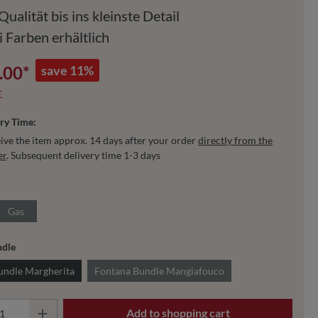
ualität bis ins kleinste Detail
i Farben erhältlich
.00*
save 11%
T
ry Time:
ive the item approx. 14 days after your order
directly from the
er
. Subsequent delivery time 1-3 days
Gas
ndle
undle Margherita
Fontana Bundle Mangiafouco
 Quantity: Enter the desired amount or use 
Add to shopping cart