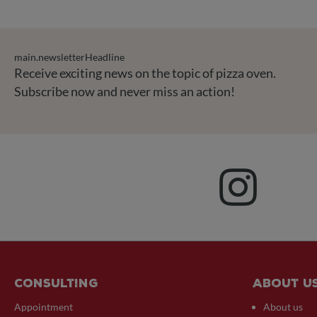
main.newsletterHeadline
Receive exciting news on the topic of pizza oven.
Subscribe now and never miss an action!
Consulting
About u
Appointment
About us