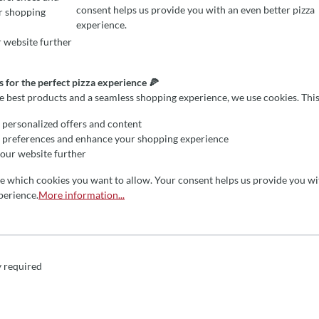
consent helps us provide you with an even better pizza
r shopping
EFERENCES
r the perfect pizza experience 🍕
experience.
est products and a seamless shopping experience, we use cookies. This all
n Anthrazit (60cm x 80cm)
 website further
n Runde gefeiert werden kann. Wer auch das ein oder andere Koch-
 seinem Ofen zubereiten möchte, ist mit dem Mangiafouco gut
 for the perfect pizza experience 🍕
 begeisterten Mitstreiter.
he best products and a seamless shopping experience, we use cookies. This
personalized offers and content
 preferences and enhance your shopping experience
our website further
 in Italien gefertigte Pizzaöfen, die mit Holz oder Gas betrieben
n in Edelstahl aus. Dieses macht sie ebenso witterungsbeständig und
de which cookies you want to allow. Your consent helps us provide you wi
uweise von diversen Nachahmerprodukten aus anderen eropäischen
perience.
More information...
Fontana Öfen kennengelernt hat, bleibt ihr treu. Fontana Forni wird
ung und Verarbeitung des Stahls in speziellen Laserschnittmaschinen
rbeit.
y required
Stahl) und ist absolut korrosionsfrei
m Chrom-Nickel-Stahl gefertigt und isoliert perfekt