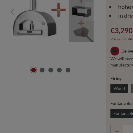
hohe Q
in dre
€3,290
Prices incl. VA
Delive
We will rece
manufactur
Select
Firing
Wood
Select
Fontana Bu
Fontana B
Product