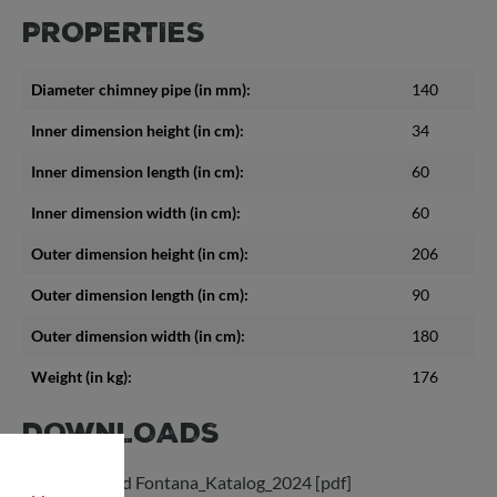
PROPERTIES
Diameter chimney pipe (in mm):
140
Inner dimension height (in cm):
34
Inner dimension length (in cm):
60
Inner dimension width (in cm):
60
Outer dimension height (in cm):
206
Outer dimension length (in cm):
90
Outer dimension width (in cm):
180
Weight (in kg):
176
DOWNLOADS
Download Fontana_Katalog_2024 [pdf]