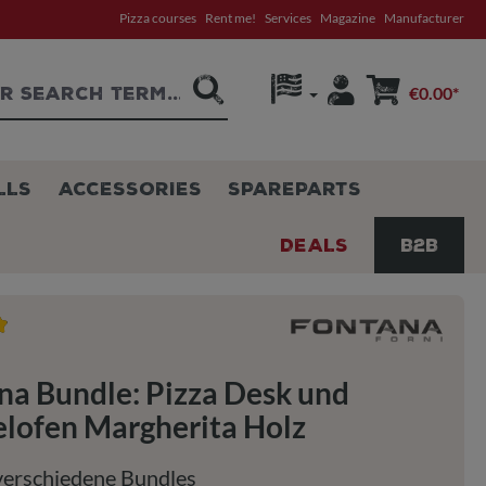
Pizza courses
Rent me!
Services
Magazine
Manufacturer
€0.00*
LLS
ACCESSORIES
SPAREPARTS
DEALS
B2B
g of 4.9 out of 5 stars
na Bundle: Pizza Desk und
lofen Margherita Holz
verschiedene Bundles