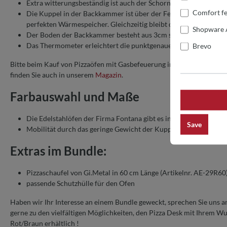
Extra witterungsbeständig ist auch der Schornstein aus 316er St
Comfort fe
Die Kuppel in der Backkammer ist über der Feuerstelle doppelt 
perfekten Wärmespeicher. Gleichzeitig bleibt die Kuppel von
Shopware 
Der Boden der Backkammer besteht aus 3cm starkem lebensmit
Das Thermometer erleichtert die punktgenaue Zubereitung der 
Brevo
Bitte beim Kauf von Pizzaöfen mit Gasbefeuerung immer die Betriebs
finden Sie auch in unserem
Magazin
.
Farbauswahl und Maße
Die Edelstahlöfen der Firma Fontana gibt es in drei Farben: Rot,
Save
Mobilität durch das geringe Gewicht der Kuppelöfen: 105 - 160
Extras im Bundle:
Pizzaschaufel von Gi.Metal in 60 cm Länge (Artikelnr.
AE-29R60
passende Schutzhülle für den Ofen
Haben wir Ihr Interesse an einem Bundle geweckt, sprechen Sie uns an,
gerne zu den vielfältigen Möglichkeiten, den Pizza Desk mit Ihrem W
Rot/Braun erhältlich !