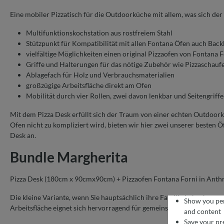
Eine mobiler Pizzatisch für die Outdoorküche mit allem, was sich d
Multifunktionskochstation aus rostfreiem Stahl
Stützpunkt für Kompatibilität mit allen Fontana Öfen auch Bac
vielfältige Möglichkeiten einen original Pizzaofen von Fontana For
Griffe und Halterungen für das nötige Zubehör wie Pizzaschaufe
Ablagefach für Holz und Verbrauchsmaterialien
großzügige Arbeitsfläche direkt am Ofen
Mobilität durch vier Rollen, zwei davon lenkbar und Seitengriff
Mit dem Pizza Desk erfüllt sich der Traum von einer echten Outdo
Ofen nicht zu kompliziert wird, bieten wir hier zwei unserer besten Ö
Desk an.
Bundle Margherita
Pizza Desk (180cm x 90cmx90cm) + Pizzaofen Fontana Forni in Anthra
Die kleine Variante, wenn Sie hauptsächlich ihre Familie bekochen un
Show you per
Arbeitsfläche eignet sich hervorragend für gemeinsame Kochaktivitäte
and content
Save your pr