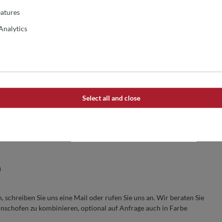
ahl (V4A-Stahl)
atures
verkleidet mit einer Materialstärke von 2,55mm und bietet einen
 außen immer nur handwarm
Analytics
telechtem Schamottestein für die perfekte Wärmespeicherung
Speisen
anleitung beachten. Tipps und Tricks zu Gebrauch Gaspizzaöfen
Select all and close
 Anthrazit und Edelstahl (Aufpreis)
kg je nach Ofenmodell
)
 schreiben Sie uns eine Mail oder rufen Sie uns an. Wir beraten Sie
unschofen zu kombinieren, optional auf Anfrage auch in Farbe