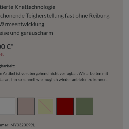
tierte Knettechnologie
schonende Teigherstellung fast ohne Reibung
Wärmeentwicklung
leise und geräuscharm
00 €*
St.
barkeit:
 Artikel ist vorübergehend nicht verfügbar. Wir arbeiten mit
aran, ihn so schnell wie möglich wieder anbieten zu können.
hlen
(Diese Option ist zurzeit nicht verfügbar.)
r
Weiß
Rosa
Lime
Rot
Salbei
mmer:
MY0323099L