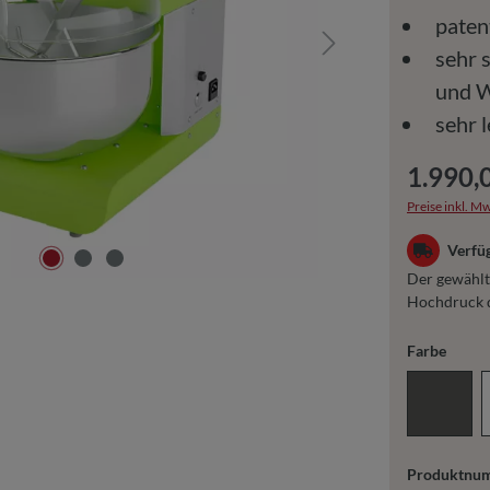
paten
sehr 
und 
sehr 
1.990,
Preise inkl. Mw
Verfüg
Der gewählte
Hochdruck d
auswä
Farbe
Schiefe
Produktnu