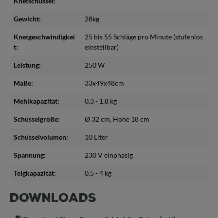
Knetschüssel:
Gewicht:
28kg
Knetgeschwindigkei
25 bis 55 Schläge pro Minute (stufenlos
t:
einstellbar)
Leistung:
250 W
Maße:
33x49x48cm
Mehlkapazität:
0,3 - 1,8 kg
Schüsselgröße:
Ø 32 cm, Höhe 18 cm
Schüsselvolumen:
10 Liter
Spannung:
230 V einphasig
Teigkapazität:
0,5 - 4 kg
DOWNLOADS