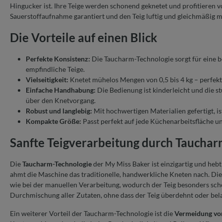
Hingucker ist. Ihre Teige werden schonend geknetet und profitieren v
Sauerstoffaufnahme garantiert und den Teig luftig und gleichmäßig m
Die Vorteile auf einen Blick
Perfekte Konsistenz:
Die Taucharm-Technologie sorgt für eine b
empfindliche Teige.
Vielseitigkeit:
Knetet mühelos Mengen von 0,5 bis 4 kg – perfekt f
Einfache Handhabung:
Die Bedienung ist kinderleicht und die s
über den Knetvorgang.
Robust und langlebig:
Mit hochwertigen Materialien gefertigt, ist
Kompakte Größe:
Passt perfekt auf jede Küchenarbeitsfläche u
Sanfte Teigverarbeitung durch Tauchar
Die
Taucharm-Technologie
der My Miss Baker ist einzigartig und he
ahmt die Maschine das traditionelle, handwerkliche Kneten nach. Die
wie bei der manuellen Verarbeitung, wodurch der Teig besonders sch
Durchmischung aller Zutaten, ohne dass der Teig überdehnt oder bela
Ein weiterer Vorteil der Taucharm-Technologie ist die
Vermeidung vo