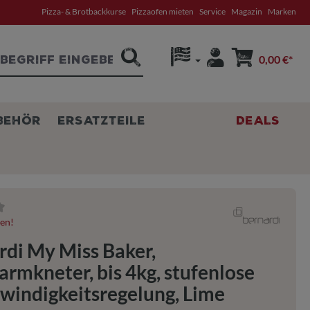
Pizza- & Brotbackkurse
Pizzaofen mieten
Service
Magazin
Marken
0,00 €*
BEHÖR
ERSATZTEILE
DEALS
tliche Bewertung von 0 von 5 Sternen
ten!
rdi My Miss Baker,
armkneter, bis 4kg, stufenlose
windigkeitsregelung, Lime