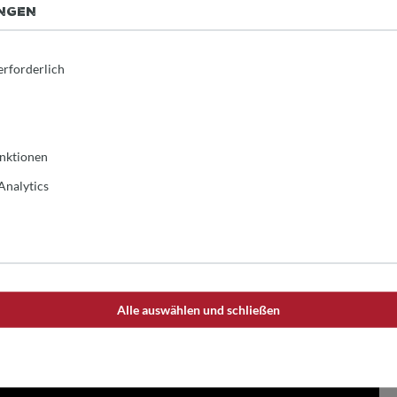
UNGEN
e Freude, perfekte Teige wie ein Profi zuzubereiten. Profitieren Sie
service – damit Sie sorgenfrei und mit voller Begeisterung in die
erforderlich
schine in Ihre Küche zu bringen und Ihre Backträume zu
nktionen
Analytics
Alle auswählen und schließen