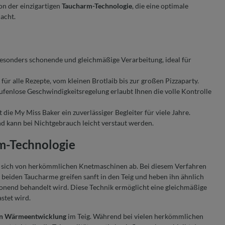
on der einzigartigen
Taucharm-Technologie
, die eine optimale
acht.
esonders schonende und gleichmäßige Verarbeitung, ideal für
ür alle Rezepte, vom kleinen Brotlaib bis zur großen Pizzaparty.
tufenlose Geschwindigkeitsregelung erlaubt Ihnen die volle Kontrolle
 die My Miss Baker ein zuverlässiger Begleiter für viele Jahre.
nd kann bei Nichtgebrauch leicht verstaut werden.
m-Technologie
bt sich von herkömmlichen Knetmaschinen ab. Bei diesem Verfahren
 beiden Taucharme greifen sanft in den Teig und heben ihn ähnlich
onend behandelt wird. Diese Technik ermöglicht eine gleichmäßige
stet wird.
n Wärmeentwicklung
im Teig. Während bei vielen herkömmlichen