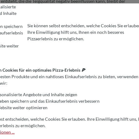
teht, die die Teigqualität negativ beeinflussen kann, bleibt der
alisierte
für empfindliche Teige wie Brotteige oder Teige mit hoher Hydration,
 Inhalte
igs bewahrt und ein luftig-lockeres Endergebnis garantiert.
Sie können selbst entscheiden, welche Cookies Sie erlaube
efördert, was zu einer optimalen
Teigentwicklung und -reife
führt.
en speichern
Ihre Einwilligung hilft uns, Ihnen ein noch besseres
ner hervorragenden Krume – ideal für Brot, Pizza und Gebäck. Die
aufserlebnis
REINSTELLUNGEN
kies für ein optimales Pizza-Erlebnis 🍕
Pizzaerlebnis zu ermöglichen.
icher Sorgfalt erreichen kann.
en Produkte und ein nahtloses Einkaufserlebnis zu bieten, verwenden wi
ite weiter
d komfortabel in Ihrer eigenen Küche!
aßen
Cookies für ein optimales Pizza-Erlebnis 🍕
esten Produkte und ein nahtloses Einkaufserlebnis zu bieten, verwenden
w in Ihre Küche. Die Maschine eignet sich hervorragend für
wir:
isse haben und auf eine exzellente Teigqualität Wert legen. Sie
 Ihre Teige gelingen – ganz ohne Anstrengung.
sonalisierte Angebote und Inhalte zeigen
ieben speichern und das Einkaufserlebnis verbessern
er
bsite weiter optimieren
 Freund, der sich für das Backen begeistert? Die My Miss Baker ist
st entscheiden, welche Cookies Sie erlauben. Ihre Einwilligung hilft uns,
nd ihre Backkünste auf ein neues Level heben möchten.
erlebnis zu ermöglichen.
onen ...