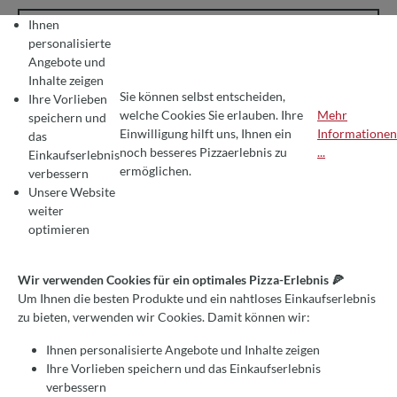
Ihnen
personalisierte
Angebote und
Inhalte zeigen
Sie können selbst entscheiden,
Ihre Vorlieben
welche Cookies Sie erlauben. Ihre
Mehr
speichern und
Einwilligung hilft uns, Ihnen ein
Informationen
das
COOKIE-VOREINSTELLUNGEN
Wir verwenden Cookies für ein optimales Pizza-Erlebnis 🍕
noch besseres Pizzaerlebnis zu
...
Einkaufserlebnis
Um Ihnen die besten Produkte und ein nahtloses Einkaufserlebnis zu bie
ermöglichen.
verbessern
Unsere Website
weiter
optimieren
Wir verwenden Cookies für ein optimales Pizza-Erlebnis 🍕
Um Ihnen die besten Produkte und ein nahtloses Einkaufserlebnis
zu bieten, verwenden wir Cookies. Damit können wir:
Durchschnittliche Bewertung von 0 von 5 S
Schaufelhalter für Valoriani Baby 60/75cm
Ihnen personalisierte Angebote und Inhalte zeigen
Ihre Vorlieben speichern und das Einkaufserlebnis
64,00 €*
verbessern