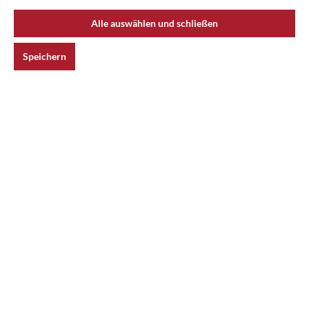
Alle auswählen und schließen
Speichern
Durchschnittliche Bewertung von 0 von 5 S
Valoriani Rollen für Baby 60/75cm, 4er-Set
129,00 €*