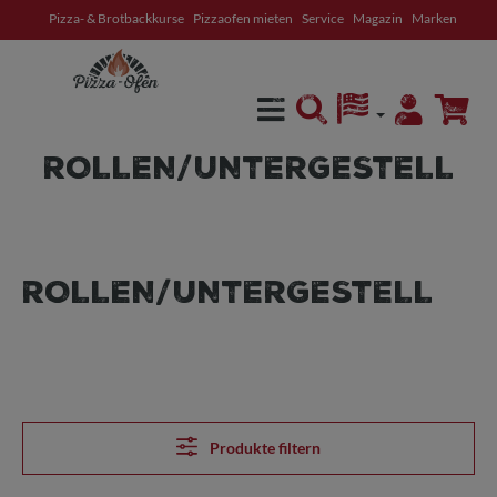
Pizza- & Brotbackkurse
Pizzaofen mieten
Service
Magazin
Marken
alt springen
ROLLEN/UNTERGESTELL
ROLLEN/UNTERGESTELL
Produkte filtern