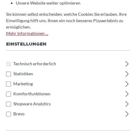
Unsere Website weiter optimieren
Sie können selbst entscheiden, welche Cookies Sie erlauben. Ihre
Einwilligung hilft uns, Ihnen ein noch besseres Pizzaerlebnis zu
ermöglichen.
Mehr Informationen ...
EINSTELLUNGEN
Technisch erforderlich
Statistiken
Marketing
Komfortfunktionen
Shopware Analytics
Durchschnittliche Bewertung von 0 von 5 S
Frontverlängerung für Valoriani Baby 60/75cm,
Edelstahl
Brevo
4% sparen
85,00 €*