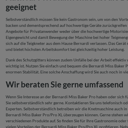
geeignet
Selbstverständlich müssen Sie kein Gastronom sein, um von den Vortei
backen und dementsprechend auf hochwertige Geräte zurückgreifen mö
Angebote für Privatanwender weder über die hochwertige Motorisieru
Eigengewicht und damit Bewegung der Maschine bei hoher Teigmenge)
sich auf die Teigkneter aus dem Hause Bernardi verlassen. Das Gerät 
und bietet höchsten Arbeitskomfort bei gleichzeitig hoher Leistung.
Dank des Schutzgitters können zudem Unfälle bei der Arbeit effektiv
wichtig ist. Nutzen Sie einfach und bequem die Bernardi Miss Baker 
enormen Stabilität. Eine solche Anschaffung wird Sie auch noch in vi
Wir beraten Sie gerne umfassend
Wenn Sie Interesse an der Bernardi Miss Baker Pro haben oder sich fü
Sie selbstverständlich sehr gerne. Kontaktieren Sie uns telefonisch 
Experten. Selbstverständlich betreiben wir die Knetmaschine auch in 
Bernardi Miss Baker Pro/Pro XL überzeugen können. Gerne stehen wir 
verschiedenen Produkte auf. So finden Sie für Ihre Gastronomie ode
vielen Vorteilen der Bernardi Miss Baker Pro/Pro XL profitieren. Neh