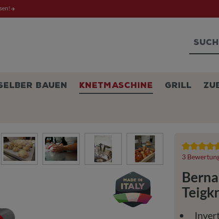
ssen!
SELBER BAUEN
KNETMASCHINE
GRILL
ZU
Durchschnit
3 Bewertun
Berna
Teigk
Inver