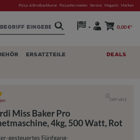
Pizza- & Brotbackkurse
Pizzaofen mieten
Service
Magazin
Marken
0,00 €*
BEHÖR
ERSATZTEILE
DEALS
tliche Bewertung von 5 von 5 Sternen
gen
rdi Miss Baker Pro
netmaschine, 4kg, 500 Watt, Rot
ter-gesteuertes Fünfgang-