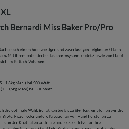
 XL
rch Bernardi Miss Baker Pro/Pro
r Suche nach einem hochwertigen und zuverlässigen Teigkneter? Dann
 sein. Mit ihrem patentierten Taucharmsystem knetet Sie wie von Hand
n sich im Bottich-Volumen:
,5 - 1,8kg Mehl) bei 500 Watt
 (1 - 3,5kg Mehl) bei 500 Watt
ch die optimale Wahl. Benötigen Sie bis zu 8kg Teig, empfehlen wir die
für Brote, Pizzen oder andere Kreationen von Hand herstellen zu
rung der Knethaken optimale und leckere Teige für Ihre
feste Teige für dieses Gerät kein Problem und können problemlos