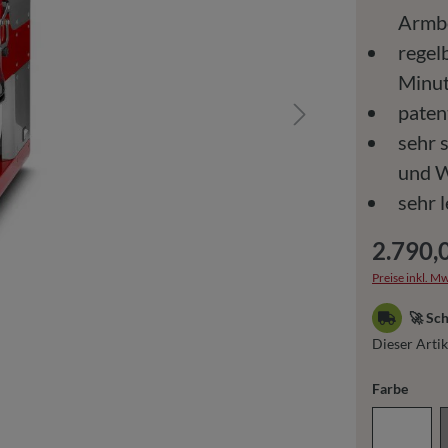
Armb
regel
Minut
paten
sehr 
und 
sehr 
2.790,
Preise inkl. Mw
🚀 Sch
Dieser Artik
auswä
Farbe
Weiß