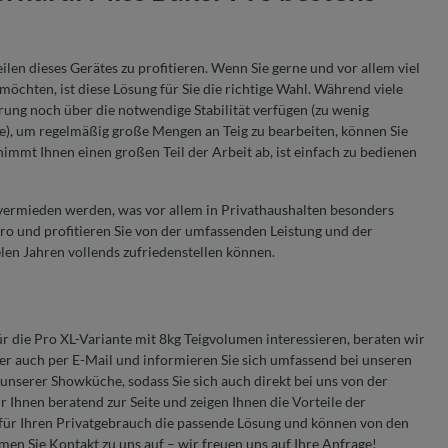
len dieses Gerätes zu profitieren. Wenn Sie gerne und vor allem viel
chten, ist diese Lösung für Sie die richtige Wahl. Während viele
ng noch über die notwendige Stabilität verfügen (zu wenig
, um regelmäßig große Mengen an Teig zu bearbeiten, können Sie
nimmt Ihnen einen großen Teil der Arbeit ab, ist einfach zu bedienen
 vermieden werden, was vor allem in Privathaushalten besonders
Pro und profitieren Sie von der umfassenden Leistung und der
elen Jahren vollends zufriedenstellen können.
r die Pro XL-Variante mit 8kg Teigvolumen interessieren, beraten wir
oder auch per E-Mail und informieren Sie sich umfassend bei unseren
unserer Showküche, sodass Sie sich auch direkt bei uns von der
Ihnen beratend zur Seite und zeigen Ihnen die Vorteile der
r für Ihren Privatgebrauch die passende Lösung und können von den
men Sie Kontakt zu uns auf – wir freuen uns auf Ihre Anfrage!