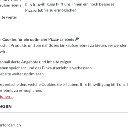
Ihre Einwilligung hilft uns, Ihnen ein noch besseres
aufserlebnis
REINSTELLUNGEN
kies für ein optimales Pizza-Erlebnis 🍕
Pizzaerlebnis zu ermöglichen.
en Produkte und ein nahtloses Einkaufserlebnis zu bieten, verwenden wi
chädliche Zusatzstoffe enthalten können, sind diese Schamottesteine
ite weiter
garantieren eine schadstofffreie Zubereitung von Speisen.
kofen oder Kamin bauen – diese Schamottesteine bieten die perfekte
Cookies für ein optimales Pizza-Erlebnis 🍕
esten Produkte und ein nahtloses Einkaufserlebnis zu bieten, verwenden
wir:
esamtmenge von 135 Stück, die ausreichend Material für Ihr
sonalisierte Angebote und Inhalte zeigen
ieben speichern und das Einkaufserlebnis verbessern
bsite weiter optimieren
t für Ihren Ofenbau, und sorgen dafür, dass Ihre Speisen in einer
ewährte Qualität von Valoriani – für ein perfektes Backerlebnis.
st entscheiden, welche Cookies Sie erlauben. Ihre Einwilligung hilft uns,
erlebnis zu ermöglichen.
onen ...
UNGEN
Weitere Artikel
erforderlich