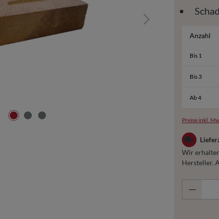
Schad
Anzahl
Bis
1
Bis
3
Ab
4
Preise inkl. Mw
Liefer
Wir erhalten
Hersteller. 
Produkt