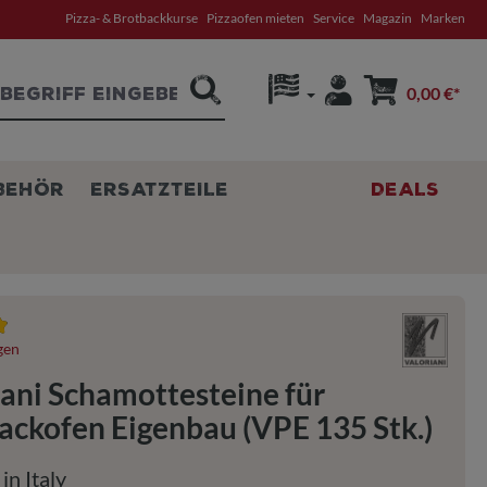
Pizza- & Brotbackkurse
Pizzaofen mieten
Service
Magazin
Marken
0,00 €*
BEHÖR
ERSATZTEILE
DEALS
tliche Bewertung von 4.9 von 5 Sternen
gen
iani Schamottesteine für
ackofen Eigenbau (VPE 135 Stk.)
in Italy