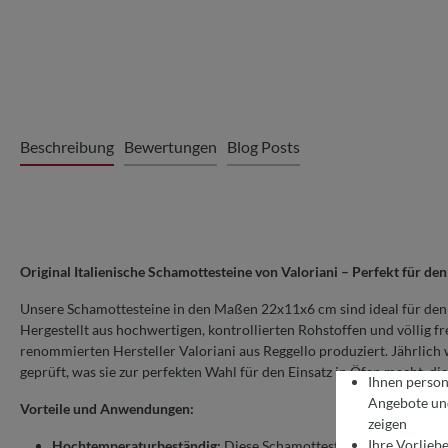
Beschreibung
Bewertungen
Blog Posts
Original Italienische Schamottesteine von Valoriani – Perfekt für d
Unsere Schamottesteine in den Maßen 22x11x6 cm sind ideal für den
Hergestellt aus hochwertigen, kontrollierten Rohstoffen und völlig f
renommierten Hersteller Valoriani aus Reggello produziert. Jährlich
geprüft, was sie zur perfekten Wahl für den Einsatz in Öfen macht, d
Ihnen person
Angebote und
Vorteile und Anwendungen:
zeigen
Ihre Vorlieb
Hochtemperaturbeständig:
Diese Schamottesteine sind ideal f