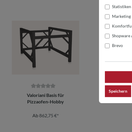
Statistiken
Produktgalerie überspringen
Marketing
Komfortfu
Shopware 
Brevo
Speichern
Durchschnittliche Bewertung von 0 von 5 Sternen
Valoriani Basis für
Pizzaofen-Hobby
Ab
862,75 €*