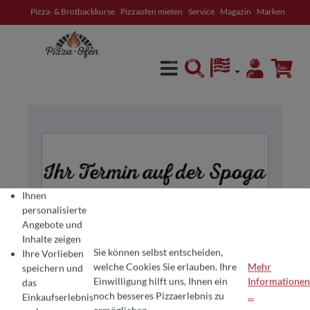
Pizza- & Brotbackkurse
Pizzaofen mieten
Service
Magazin
Marken
alt springen
Ihnen
personalisierte
Angebote und
Inhalte zeigen
Sie können selbst entscheiden,
Ihre Vorlieben
welche Cookies Sie erlauben. Ihre
Mehr
speichern und
Einwilligung hilft uns, Ihnen ein
Informationen
das
COOKIE-VOREINSTELLUNGEN
Wir verwenden Cookies für ein optimales Pizza-Erlebnis 🍕
noch besseres Pizzaerlebnis zu
...
Einkaufserlebnis
Um Ihnen die besten Produkte und ein nahtloses Einkaufserlebnis zu bie