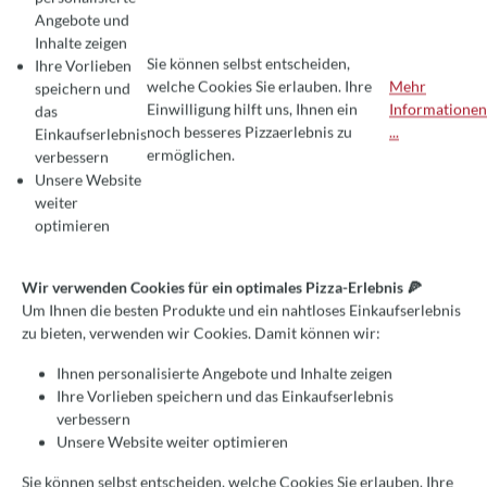
Angebote und
Inhalte zeigen
Sie können selbst entscheiden,
Ihre Vorlieben
welche Cookies Sie erlauben. Ihre
Mehr
speichern und
Einwilligung hilft uns, Ihnen ein
Informationen
das
COOKIE-VOREINSTELLUNGEN
Wir verwenden Cookies für ein optimales Pizza-Erlebnis 🍕
noch besseres Pizzaerlebnis zu
...
Einkaufserlebnis
Um Ihnen die besten Produkte und ein nahtloses Einkaufserlebnis zu bie
ermöglichen.
verbessern
Unsere Website
weiter
optimieren
Wir verwenden Cookies für ein optimales Pizza-Erlebnis 🍕
Um Ihnen die besten Produkte und ein nahtloses Einkaufserlebnis
PIZZAÖFEN IN DER
zu bieten, verwenden wir Cookies. Damit können wir:
OUTDOORKÜCHE
Ihnen personalisierte Angebote und Inhalte zeigen
Ihre Vorlieben speichern und das Einkaufserlebnis
verbessern
5. April 2023
Julia Haberecht
Unsere Website weiter optimieren
Ratgeber
Sie können selbst entscheiden, welche Cookies Sie erlauben. Ihre