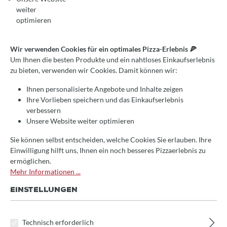
FIRMENEVENTS BEI
weiter
optimieren
PIZZA-OFEN.DE
Wir verwenden Cookies für ein optimales Pizza-Erlebnis 🍕
Firmenevents können auch online funktionieren, das haben
Um Ihnen die besten Produkte und ein nahtloses Einkaufserlebnis
wir diese Woche getestet. 35 Mitarbeiter eines
zu bieten, verwenden wir Cookies. Damit können wir:
Unternehmens hatten einen Pizzakurs als Teamevent bei
uns gebucht. Filippo hat nach Absprache einen
Ihnen personalisierte Angebote und Inhalte zeigen
individuellen Kurs via Zoom gehalten und jeder Mitarbeiter
Ihre Vorlieben speichern und das Einkaufserlebnis
hat in seiner Küche seine Pizza gebacken und ein leckeres
verbessern
Mittagessen gehabt. Gemeinsam über Zoom haben alle
Unsere Website weiter optimieren
einen unterhaltsamen Kurs gehabt mit viel neuem Input
und jede Menge Tipps und Tricks rund ums Pizzabacken.
Sie können selbst entscheiden, welche Cookies Sie erlauben. Ihre
Einwilligung hilft uns, Ihnen ein noch besseres Pizzaerlebnis zu
ermöglichen.
Mehr Informationen ...
EINSTELLUNGEN
Technisch erforderlich