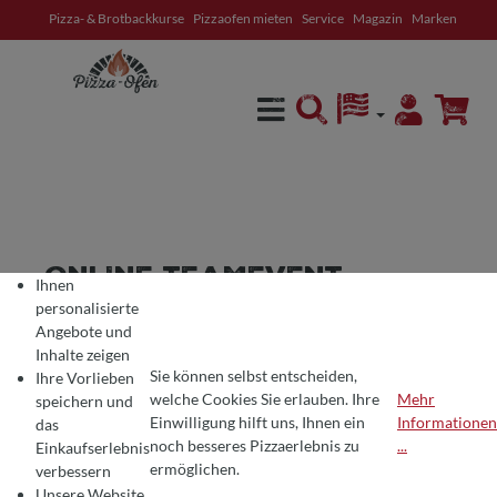
Pizza- & Brotbackkurse
Pizzaofen mieten
Service
Magazin
Marken
alt springen
ONLINE-TEAMEVENT:
Ihnen
PIZZAKURS MIT FILI
personalisierte
Angebote und
Inhalte zeigen
Sie können selbst entscheiden,
Ihre Vorlieben
7. Mai 2021
Julia Haberecht
welche Cookies Sie erlauben. Ihre
Mehr
speichern und
Ratgeber
Pizzakurs
Einwilligung hilft uns, Ihnen ein
Informationen
das
COOKIE-VOREINSTELLUNGEN
Wir verwenden Cookies für ein optimales Pizza-Erlebnis 🍕
noch besseres Pizzaerlebnis zu
...
Einkaufserlebnis
Um Ihnen die besten Produkte und ein nahtloses Einkaufserlebnis zu bie
INDIVIDUELLE
ermöglichen.
verbessern
Unsere Website