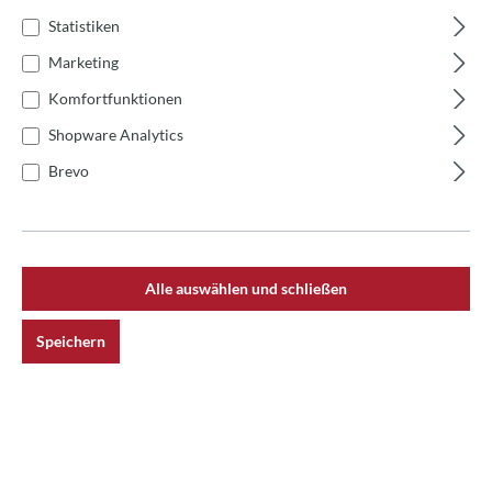
Statistiken
Marketing
Komfortfunktionen
Shopware Analytics
Brevo
Alle auswählen und schließen
Speichern
Habt ihr auch Interesse an einem solch individuellen
Pizzakurs für eure Mitarbeiter? Schaut euch
unsere
Kurse
an und kontaktiert uns, wir machen Euch ein
individuelles Angebot.