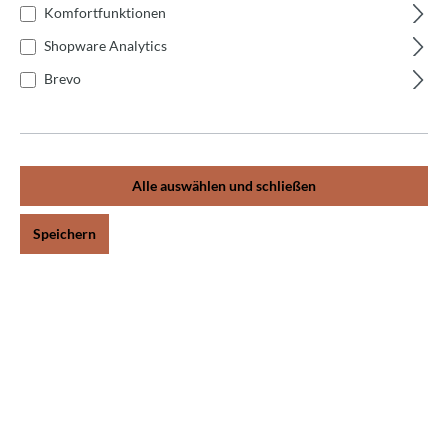
Komfortfunktionen
+
Welche Sicherheitsvorkehrungen sind zu
Shopware Analytics
beachten?
Brevo
+
Wie wird die Maschine installiert?
Alle auswählen und schließen
+
Welche Garantie bietet der Hersteller?
Speichern
+
Was ist ein automatischer Teigteiler?
+
Die Teigstücke haben unterschiedliche
Gewichte.
+
Der Teig wird nicht geteilt.