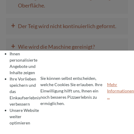
Oberfläche.
+
Der Teig wird nicht kontinuierlich geformt.
+
Wie wird die Maschine gereinigt?
Ihnen
personalisierte
+
Angebote und
Welche Teigsorten können verwendet
Inhalte zeigen
werden?
Sie können selbst entscheiden,
Ihre Vorlieben
welche Cookies Sie erlauben. Ihre
Mehr
speichern und
Einwilligung hilft uns, Ihnen ein
Informationen
das
COOKIE-VOREINSTELLUNGEN
Wir verwenden Cookies für ein optimales Pizza-Erlebnis 🍕
+
Wie starte und stoppe ich die Maschine?
noch besseres Pizzaerlebnis zu
...
Einkaufserlebnis
Um Ihnen die besten Produkte und ein nahtloses Einkaufserlebnis zu bie
ermöglichen.
verbessern
Unsere Website
+
Welche Spannung benötigt die Maschine?
weiter
optimieren