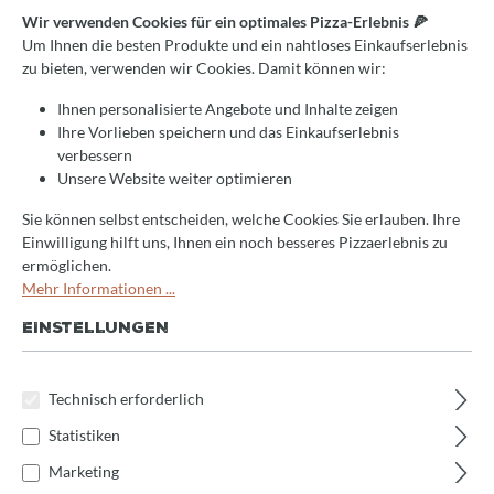
+
Wie wird die Maschine installiert?
Wir verwenden Cookies für ein optimales Pizza-Erlebnis 🍕
Um Ihnen die besten Produkte und ein nahtloses Einkaufserlebnis
zu bieten, verwenden wir Cookies. Damit können wir:
+
Was ist ein Rundwirker mit Schnecke?
Ihnen personalisierte Angebote und Inhalte zeigen
Ihre Vorlieben speichern und das Einkaufserlebnis
verbessern
+
Wie wird die Maschine gereinigt?
Unsere Website weiter optimieren
Sie können selbst entscheiden, welche Cookies Sie erlauben. Ihre
+
Wie ändere ich die Teilungsanzahl?
Einwilligung hilft uns, Ihnen ein noch besseres Pizzaerlebnis zu
ermöglichen.
Mehr Informationen ...
+
Wie ändere ich die Arbeitszeiten?
EINSTELLUNGEN
+
Wie wähle ich das Arbeitsprogramm aus?
Technisch erforderlich
Statistiken
+
Wie starte und stoppe ich die Maschine?
Marketing