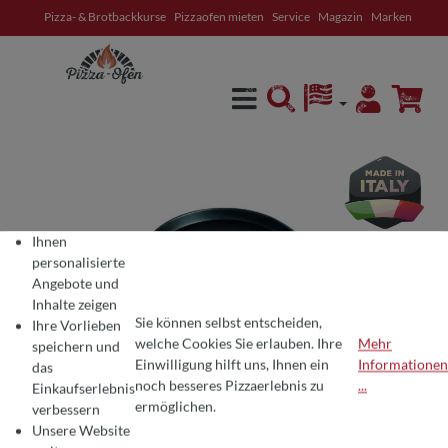
Pizza- & Brotbackkurse
Pizzaofen mieten
Service
Magazin
Marken
alt springen
Ihnen
personalisierte
Angebote und
Inhalte zeigen
Sie können selbst entscheiden,
Ihre Vorlieben
welche Cookies Sie erlauben. Ihre
Mehr
speichern und
Einwilligung hilft uns, Ihnen ein
Informationen
das
COOKIE-VOREINSTELLUNGEN
Wir verwenden Cookies für ein optimales Pizza-Erlebnis 🍕
noch besseres Pizzaerlebnis zu
...
Einkaufserlebnis
Um Ihnen die besten Produkte und ein nahtloses Einkaufserlebnis zu bie
ermöglichen.
verbessern
Unsere Website