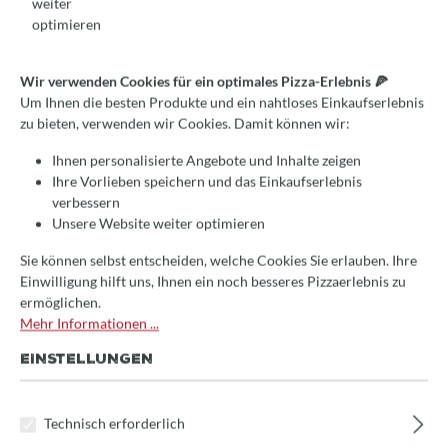
weiter
optimieren
Durchschnittliche Bewertung von 0 von 5 Sternen
Jetzt bewerten!
Wir verwenden Cookies für ein optimales Pizza-Erlebnis 🍕
Pizzablech, Gi.Metal, Ø 28 cm
Um Ihnen die besten Produkte und ein nahtloses Einkaufserlebnis
zu bieten, verwenden wir Cookies. Damit können wir:
6,50 €*
11% sparen
Ihnen personalisierte Angebote und Inhalte zeigen
Ihre Vorlieben speichern und das Einkaufserlebnis
Preise inkl. MwSt.
verbessern
Unsere Website weiter optimieren
🚀 Schnell bei Ihnen!
Dieser Artikel ist lagernd und wird sofort verpackt.
Sie können selbst entscheiden, welche Cookies Sie erlauben. Ihre
(Lieferzeit: 1-3 Tage)
Einwilligung hilft uns, Ihnen ein noch besseres Pizzaerlebnis zu
ermöglichen.
auswählen
Größe
Mehr Informationen ...
Ø 28 cm
Ø 32 cm
EINSTELLUNGEN
Produkt Anzahl: Gib den gewünschten Wert 
In den Warenkorb
Technisch erforderlich