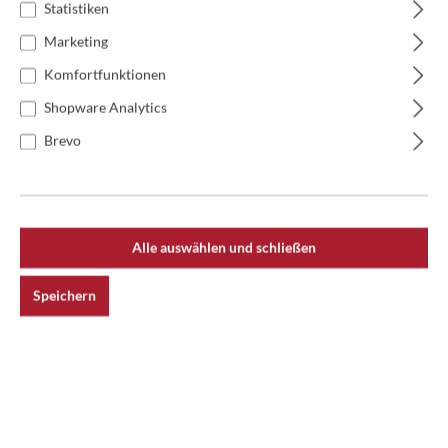
Statistiken
Marketing
Komfortfunktionen
Produktnummer:
TLN2825
Shopware Analytics
Brevo
Beschreibung
Rundes Gusseisen-Pizzablech mit BördelrandDas runde
Gusseisen-Pizzablech mit Bördelrand ist ein
Alle auswählen und schließen
unverzichtbares Utensil für…
Mehr
Bewertungen
Speichern