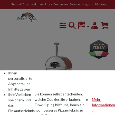
Pizza- & Brotbackkurse
Pizzaofen mieten
Service
Magazin
Marken
alt springen
Ihnen
personalisierte
Angebote und
Inhalte zeigen
Sie können selbst entscheiden,
Ihre Vorlieben
welche Cookies Sie erlauben. Ihre
Mehr
speichern und
Einwilligung hilft uns, Ihnen ein
Informationen
das
COOKIE-VOREINSTELLUNGEN
Wir verwenden Cookies für ein optimales Pizza-Erlebnis 🍕
noch besseres Pizzaerlebnis zu
...
Einkaufserlebnis
Um Ihnen die besten Produkte und ein nahtloses Einkaufserlebnis zu bie
Durchschnittliche Bewertung von 4.8 von 5 Sternen
4 Bewertungen