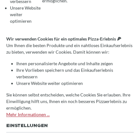
ermöglichen.
verbessern
Unsere Website
Kuppelofen Fontana
weiter
Mangiafuoco mit
optimieren
Holzbefeuerung, Pizzaofen
für die Outdoorküche, rot,
Wir verwenden Cookies für ein optimales Pizza-Erlebnis 🍕
Um Ihnen die besten Produkte und ein nahtloses Einkaufserlebnis
inkl. Unterwagen
zu bieten, verwenden wir Cookies. Damit können wir:
sehr gute Wärmeverteilung
Ihnen personalisierte Angebote und Inhalte zeigen
Ihre Vorlieben speichern und das Einkaufserlebnis
einfache Nutzung
verbessern
Gastroqualität
Unsere Website weiter optimieren
Sie können selbst entscheiden, welche Cookies Sie erlauben. Ihre
2.799,00 €*
Einwilligung hilft uns, Ihnen ein noch besseres Pizzaerlebnis zu
Preise inkl. MwSt.
ermöglichen.
Mehr Informationen ...
🚀 Schnell bei Ihnen!
EINSTELLUNGEN
Dieser Artikel ist lagernd und wird sofort verpackt.
(Lieferzeit: 1-3 Tage)