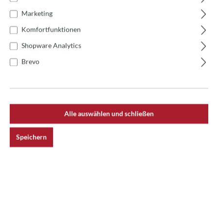
Marketing
Komfortfunktionen
Beschreibung
Shopware Analytics
Izzo Panel im Austausch
Brevo
Bewertungen
Alle auswählen und schließen
Speichern
Newsletter
Erhalte spannende News rund um das Thema
Pizzaofen.
Jetzt anmelden und keine Aktion mehr verpassen!