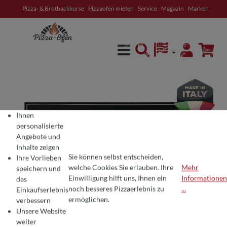
Pizza- & Brotbackkurse
Pizzaofen mieten
Service
Magazin
Marken
alt springen
Ihnen
personalisierte
Angebote und
Inhalte zeigen
Sie können selbst entscheiden,
Ihre Vorlieben
welche Cookies Sie erlauben. Ihre
Mehr
speichern und
Einwilligung hilft uns, Ihnen ein
Informationen
das
COOKIE-VOREINSTELLUNGEN
Wir verwenden Cookies für ein optimales Pizza-Erlebnis 🍕
noch besseres Pizzaerlebnis zu
...
Einkaufserlebnis
Um Ihnen die besten Produkte und ein nahtloses Einkaufserlebnis zu bie
ermöglichen.
verbessern
Unsere Website
weiter