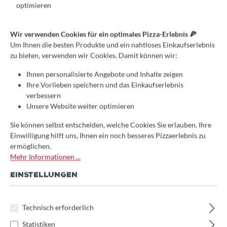
optimieren
Durchschnittliche Bewertung von 0 von 5 Sternen
Wir verwenden Cookies für ein optimales Pizza-Erlebnis 🍕
Jetzt bewerten!
Um Ihnen die besten Produkte und ein nahtloses Einkaufserlebnis
Izzo Panel "K"
zu bieten, verwenden wir Cookies. Damit können wir:
Ihnen personalisierte Angebote und Inhalte zeigen
1.523,20 €*
Ihre Vorlieben speichern und das Einkaufserlebnis
Preise inkl. MwSt.
verbessern
Unsere Website weiter optimieren
🚀 Schnell bei Ihnen!
Sie können selbst entscheiden, welche Cookies Sie erlauben. Ihre
Dieser Artikel ist lagernd und wird sofort verpackt.
Einwilligung hilft uns, Ihnen ein noch besseres Pizzaerlebnis zu
(Lieferzeit: 1-3 Tage)
ermöglichen.
Mehr Informationen ...
Produkt Anzahl: Gib den gewünschten Wert 
In den Warenkorb
EINSTELLUNGEN
Technisch erforderlich
Produktnummer:
60108
Statistiken