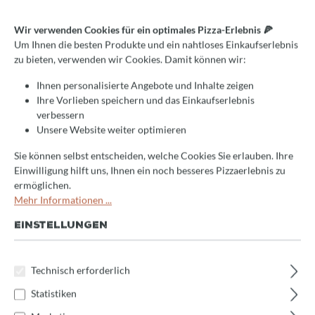
Wir verwenden Cookies für ein optimales Pizza-Erlebnis 🍕
Durchschnittliche Bewertung von 0 von 5 Sternen
Jetzt bewerten!
Um Ihnen die besten Produkte und ein nahtloses Einkaufserlebnis
zu bieten, verwenden wir Cookies. Damit können wir:
Josper Combo CVJ-050-2-
HJX-45
Ihnen personalisierte Angebote und Inhalte zeigen
Ihre Vorlieben speichern und das Einkaufserlebnis
verbessern
Produkt Anzahl: Gib den gewünschten Wert 
Unsere Website weiter optimieren
Jetzt anfragen
Sie können selbst entscheiden, welche Cookies Sie erlauben. Ihre
Einwilligung hilft uns, Ihnen ein noch besseres Pizzaerlebnis zu
Produktnummer:
JosperCVJ45
ermöglichen.
Mehr Informationen ...
EINSTELLUNGEN
Beschreibung
Bewertungen
Technisch erforderlich
Statistiken