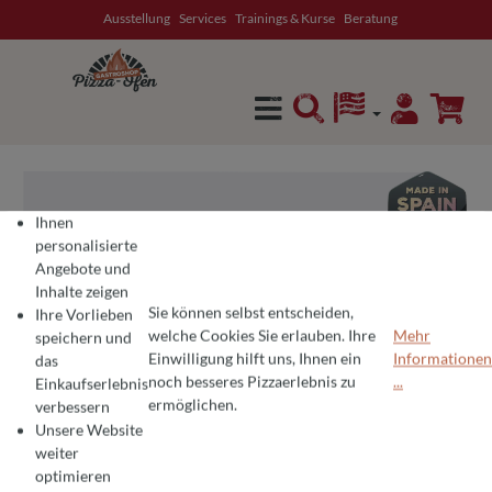
Ausstellung
Services
Trainings & Kurse
Beratung
alt springen
Ihnen
personalisierte
Angebote und
Inhalte zeigen
Sie können selbst entscheiden,
Ihre Vorlieben
welche Cookies Sie erlauben. Ihre
Mehr
speichern und
Einwilligung hilft uns, Ihnen ein
Informationen
das
COOKIE-VOREINSTELLUNGEN
Wir verwenden Cookies für ein optimales Pizza-Erlebnis 🍕
noch besseres Pizzaerlebnis zu
...
Einkaufserlebnis
Um Ihnen die besten Produkte und ein nahtloses Einkaufserlebnis zu bie
ermöglichen.
verbessern
Unsere Website
weiter
optimieren