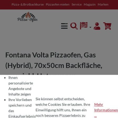
Pizza- & Brotbackkurse
Pizzaofen mieten
Service
Magazin
Marken
alt springen
Fontana Volta Pizzaofen, Gas
(Hybrid), 70x50cm Backfläche,
grau, inkl. Unterwagen
Ihnen
personalisierte
Angebote und
Inhalte zeigen
Sie können selbst entscheiden,
Ihre Vorlieben
welche Cookies Sie erlauben. Ihre
Mehr
speichern und
Einwilligung hilft uns, Ihnen ein
Informationen
das
COOKIE-VOREINSTELLUNGEN
Wir verwenden Cookies für ein optimales Pizza-Erlebnis 🍕
noch besseres Pizzaerlebnis zu
...
Einkaufserlebnis
Um Ihnen die besten Produkte und ein nahtloses Einkaufserlebnis zu bie