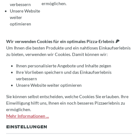
ermöglichen.
verbessern
Unsere Website
weiter
optimieren
Wir verwenden Cookies für ein optimales Pizza-Erlebnis 🍕
Um Ihnen die besten Produkte und ein nahtloses Einkaufserlebnis
zu bieten, verwenden wir Cookies. Damit können wir:
Ihnen personalisierte Angebote und Inhalte zeigen
Ihre Vorlieben speichern und das Einkaufserlebnis
verbessern
Unsere Website weiter optimieren
Durchschnittliche Bewertung von 0 von 5 Sternen
Jetzt bewerten!
Sie können selbst entscheiden, welche Cookies Sie erlauben. Ihre
Einwilligung hilft uns, Ihnen ein noch besseres Pizzaerlebnis zu
Fontana Volta Pizzaofen, Gas
ermöglichen.
(Hybrid), 70x50cm
Mehr Informationen ...
Backfläche, grau, inkl.
EINSTELLUNGEN
Unterwagen