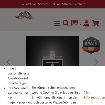
Ausstellung
Services
Trainings & Kurse
Beratung
alt springen
Ihnen
personalisierte
Angebote und
Inhalte zeigen
Sie können selbst entscheiden,
Ihre Vorlieben
welche Cookies Sie erlauben. Ihre
Mehr
speichern und
Einwilligung hilft uns, Ihnen ein
Informationen
das
COOKIE-VOREINSTELLUNGEN
Wir verwenden Cookies für ein optimales Pizza-Erlebnis 🍕
noch besseres Pizzaerlebnis zu
...
Einkaufserlebnis
Um Ihnen die besten Produkte und ein nahtloses Einkaufserlebnis zu bie