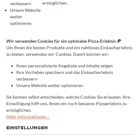
ermöglichen.
verbessern
Unsere Website
weiter
Durchschnittliche Bewertung von 0 von 5 Sternen
Jetzt bewerten!
optimieren
Grillofen HJX Pro Mini von
Wir verwenden Cookies für ein optimales Pizza-Erlebnis 🍕
Josper für Theke/Counter, für
Um Ihnen die besten Produkte und ein nahtloses Einkaufserlebnis
40 Gäste
zu bieten, verwenden wir Cookies. Damit können wir:
Ihnen personalisierte Angebote und Inhalte zeigen
Profi-Gerät für die gehobene
Ihre Vorlieben speichern und das Einkaufserlebnis
Gastronomie
verbessern
Unsere Website weiter optimieren
perfekte Grillergebnisse
einzigartiger Geschmack
Sie können selbst entscheiden, welche Cookies Sie erlauben. Ihre
Einwilligung hilft uns, Ihnen ein noch besseres Pizzaerlebnis zu
ermöglichen.
Lieferzeit:
Mehr Informationen ...
Nach Ihrer Anfrage erhalten Sie ein Angebot per E-Mail von
uns. Wir erhalten den Artikel ca. 14 Tagen nach Ihrer
EINSTELLUNGEN
Bestellung
direkt vom Hersteller
. Anschließende Lieferzeit 3-
5 Tage