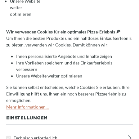
Unsere Website
weiter
optimieren
Durchschnittliche Bewertung von 0 von 5 Sternen
Jetzt bewerten!
Valoriani Maximo, Elektro-
Wir verwenden Cookies für ein optimales Pizza-Erlebnis 🍕
Um Ihnen die besten Produkte und ein nahtloses Einkaufserlebnis
Pizzaofen
zu bieten, verwenden wir Cookies. Damit können wir:
Ihnen personalisierte Angebote und Inhalte zeigen
Elektro-Pizzaofen
Ihre Vorlieben speichern und das Einkaufserlebnis
RHS-System
verbessern
Schamotteboden
Unsere Website weiter optimieren
110cm Durchmesser
Sie können selbst entscheiden, welche Cookies Sie erlauben. Ihre
Einwilligung hilft uns, Ihnen ein noch besseres Pizzaerlebnis zu
Versandkostenfrei
ermöglichen.
Mehr Informationen ...
Produkt Anzahl: Gib den gewünschten Wert 
EINSTELLUNGEN
Jetzt anfragen
Produktnummer:
MAXIMO
Technisch erforderlich