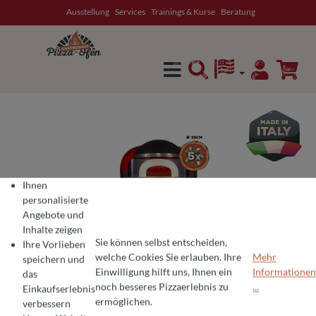
Ausstellung
Services
Trainings & Kurse
Beratung
alt springen
Ihnen
personalisierte
Angebote und
Inhalte zeigen
Sie können selbst entscheiden,
Ihre Vorlieben
welche Cookies Sie erlauben. Ihre
Mehr
speichern und
Einwilligung hilft uns, Ihnen ein
Informationen
das
COOKIE-VOREINSTELLUNGEN
Wir verwenden Cookies für ein optimales Pizza-Erlebnis 🍕
noch besseres Pizzaerlebnis zu
...
Einkaufserlebnis
Um Ihnen die besten Produkte und ein nahtloses Einkaufserlebnis zu bie
ermöglichen.
verbessern