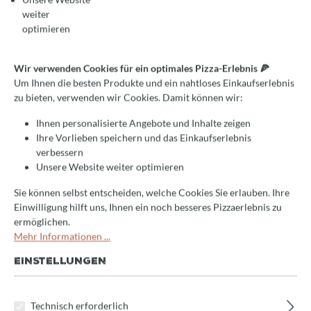
weiter
optimieren
Wir verwenden Cookies für ein optimales Pizza-Erlebnis 🍕
Um Ihnen die besten Produkte und ein nahtloses Einkaufserlebnis
zu bieten, verwenden wir Cookies. Damit können wir:
Ihnen personalisierte Angebote und Inhalte zeigen
Ihre Vorlieben speichern und das Einkaufserlebnis
verbessern
Unsere Website weiter optimieren
Sie können selbst entscheiden, welche Cookies Sie erlauben. Ihre
Einwilligung hilft uns, Ihnen ein noch besseres Pizzaerlebnis zu
ermöglichen.
Durchschnittliche Bewertung von 0 von 5 Sternen
Jetzt bewerten!
Mehr Informationen ...
Izzo IZ6 Premium Large, 500
EINSTELLUNGEN
°C, Profi-Elektroofen,
103x82cm Backfläche
Technisch erforderlich