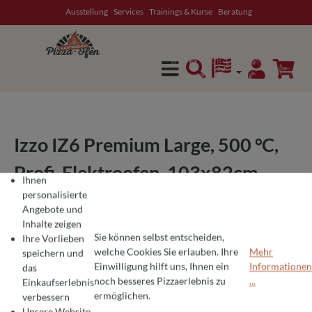
Ausstellung
Services
Trainings & Kurse
Beratung
alt springen
Izzo IZ6 Premium Large, 500 °C,
Profi-Elektroofen, 103x82cm
Ihnen
Backfläche
personalisierte
Angebote und
Inhalte zeigen
Sie können selbst entscheiden,
Ihre Vorlieben
welche Cookies Sie erlauben. Ihre
Mehr
speichern und
Einwilligung hilft uns, Ihnen ein
Informationen
das
COOKIE-VOREINSTELLUNGEN
Wir verwenden Cookies für ein optimales Pizza-Erlebnis 🍕
noch besseres Pizzaerlebnis zu
...
Einkaufserlebnis
Um Ihnen die besten Produkte und ein nahtloses Einkaufserlebnis zu bie
ermöglichen.
verbessern
Unsere Website