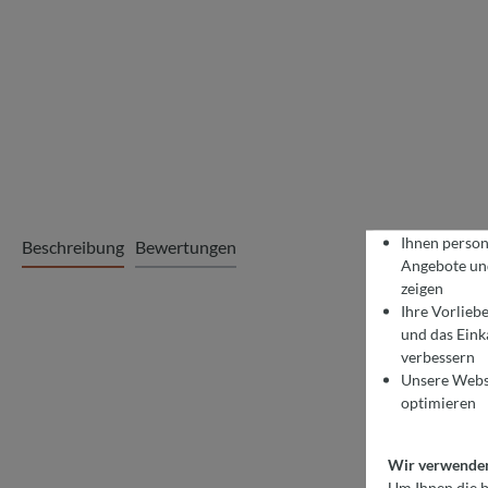
Ihnen person
Beschreibung
Bewertungen
Angebote und
zeigen
Ihre Vorlieb
und das Eink
COOKIE-VO
Wir verwenden Coo
verbessern
Um Ihnen die best
Unsere Webs
optimieren
Wir verwenden 
Um Ihnen die b