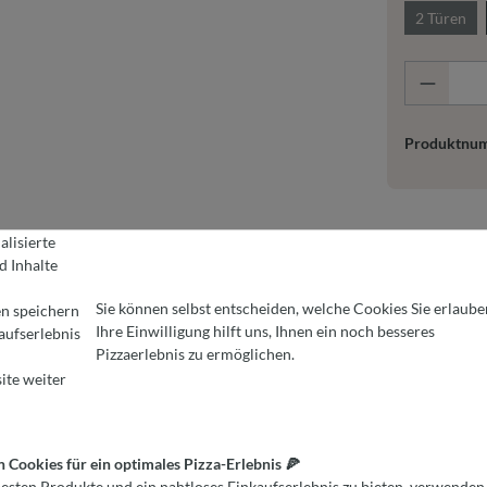
2 Türen
Produkt
Produktnu
alisierte
 Inhalte
Sie können selbst entscheiden, welche Cookies Sie erlaube
en speichern
Ihre Einwilligung hilft uns, Ihnen ein noch besseres
aufserlebnis
REINSTELLUNGEN
kies für ein optimales Pizza-Erlebnis 🍕
Pizzaerlebnis zu ermöglichen.
en Produkte und ein nahtloses Einkaufserlebnis zu bieten, verwenden wi
ite weiter
Cookies für ein optimales Pizza-Erlebnis 🍕
esten Produkte und ein nahtloses Einkaufserlebnis zu bieten, verwenden