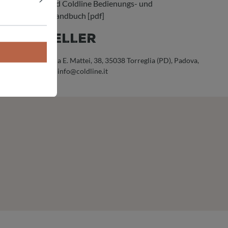
Download Coldline Bedienungs- und
Wartungshandbuch [pdf]
HERSTELLER
Coldline Srl, Via E. Mattei, 38, 35038 Torreglia (PD), Padova,
Italien, E-Mail: info@coldline.it