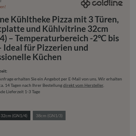
tliche Bewertung von 0 von 5 Sternen
ten!
ne Kühltheke Pizza mit 3 Türen,
tplatte und Kühlvitrine 32cm
4) – Temperaturbereich -2°C bis
 Ideal für Pizzerien und
ssionelle Küchen
zeit:
nfrage erhalten Sie ein Angebot per E-Mail von uns. Wir erhalten
ca. 14 Tagen nach Ihrer Bestellung
direkt vom Hersteller
.
e Lieferzeit 1-3 Tage
auswählen
32cm (GN1/4)
38cm (GN1/3)
uswählen