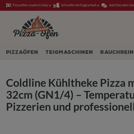
Pizzaöfen made in italy
Schnelle Verfügbarkeit
Jetzt beraten la
springen
Zur Hauptnavigation springen
PIZZAÖFEN
TEIGMASCHINEN
RAUCHREIN
Coldline Kühltheke Pizza m
32cm (GN1/4) – Temperatur
Pizzerien und professione