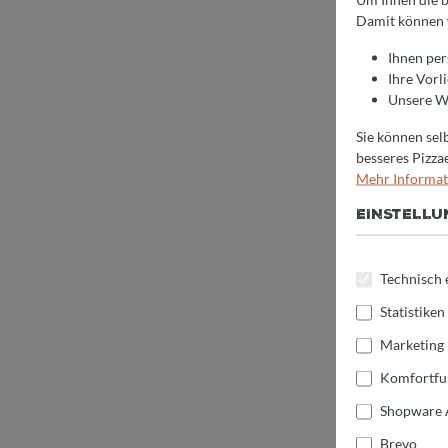
Damit können 
Ihnen per
Ihre Vorl
Unsere We
Sie können selb
besseres Pizza
Mehr Informati
EINSTELL
Technisch 
Statistiken
Marketing
Komfortfu
Shopware 
Brevo